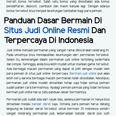
meraih bonus tersebut. Salah satu bonus yang disediakan ada bonus
pendaftaran, deposit, cashback dan masih banyak lagi. Dengan adanya
bonus tersebut bisa menjadi keuntungan tambahan bagi para pemain.
Panduan Dasar Bermain Di
Situs Judi Online Resmi
Dan
Terpercaya Di Indonesia
Judi online menjadi permainan yang sangat ramai dibicarakan sekarang ini.
Pada umumnya bisa mendapatkan keuntungan dari permainan tersebut.
Selain itu, kemenangan dalam permainan judi online terbilang sederhana
dan simple. Sehingga, anda bisa lebih mudah untuk mainkan game tersebut.
Ada berbagai macam permainan yang dapat di pilih dengan mudah oleh
para pemain di situs judi online terpercaya.
Bermain judi online
pun akan
lebih seru, karena berbagai macam permainan telah disediakan. Meskipun,
permainan judi online mudah dimainkan tetap saja tidak semua pemain
sudah paham cara bermainnya. Apalagi pemain pemula yang tidak terbiasa
bermain judi online harus tahu panduan dasar bermainnya.
Permainan judi sudah ada dari sejak dulu, awlanya permainan ini hanya bisa
dimainkan melalui
bandar darat
saja. Dimana, para pemain harus datang
langsung ke bandar darat tersebut untuk bermain. Di Indonesia sendiri
sangat melarang permainan judi, keberadaan bandar darat pun sulit