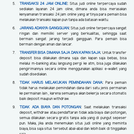
TRANSAKSI 24 JAM ONLINE
:
Situs judi online terpercaya sudah
sediakan layanan 24 jam oline, dimana anda bisa merasakan
kenyamanan transaksi 24 jam online yang artinya para pemain bisa
melakukan transaksi kapan pun tanpa ada batasan waktu.
JARANG ADANYA GANGGUAN
:
Situs judi online terpercaya sangat
ringan dan memiliki server yang berkualitas, sehingga saat
bermain sangat jarang terjadi gangguan. Para pemain bisa
bermain dengan aman dan lancar.
TRANSFER BISA DIMANA SAJA DAN KAPAN SAJA
:
Untuk transfer
deposit bisa dilakukan dimana saja dan kapan saja bebas, bisa
melalui m-banking atau langsung pergi ke atm, bisa juga dilakukan
pengirimannya secara online menggunakan aplikasi e-wallet yang
sudah disediakan.
TIDAK HARUS MELAKUKAN PEMINDAHAN DANA
:
Para pemain
tidak harus melakukan pemindahan dana dari satu jenis permainan
ke permainan lain , karena semuanya akan bekerja secara otomatis
baik deposit maupun withdraw.
TIDAK ADA BIAYA DAN POTONGAN
:
Saat melakukan transaksi
deposit, withdraw atau pendaftaran tidak ada biaya dan potongan,
semua dilakukan secara gratis tanpa ada yang di pungut sepeser
pun. Maka, jika anda menemukan situs judi online yang meminta
biaya, bisa saja situs tersebut abal-abal dan lebih baik di tinggalkan