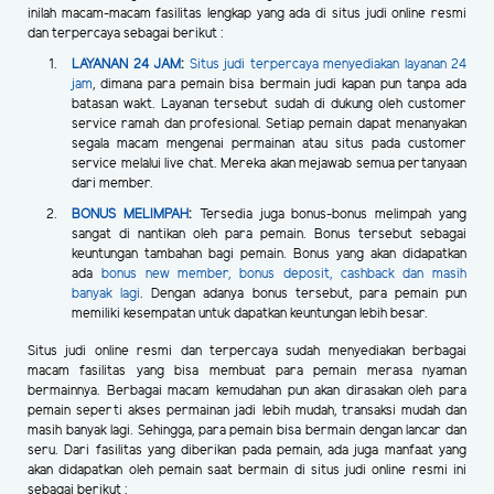
inilah macam-macam fasilitas lengkap yang ada di situs judi online resmi
dan terpercaya sebagai berikut :
LAYANAN 24 JAM
:
Situs judi terpercaya menyediakan layanan 24
jam
, dimana para pemain bisa bermain judi kapan pun tanpa ada
batasan wakt. Layanan tersebut sudah di dukung oleh customer
service ramah dan profesional. Setiap pemain dapat menanyakan
segala macam mengenai permainan atau situs pada customer
service melalui live chat. Mereka akan mejawab semua pertanyaan
dari member.
BONUS MELIMPAH
:
Tersedia juga bonus-bonus melimpah yang
sangat di nantikan oleh para pemain. Bonus tersebut sebagai
keuntungan tambahan bagi pemain. Bonus yang akan didapatkan
ada
bonus new member, bonus deposit, cashback dan masih
banyak lagi
. Dengan adanya bonus tersebut, para pemain pun
memiliki kesempatan untuk dapatkan keuntungan lebih besar.
Situs judi online resmi dan terpercaya sudah menyediakan berbagai
macam fasilitas yang bisa membuat para pemain merasa nyaman
bermainnya. Berbagai macam kemudahan pun akan dirasakan oleh para
pemain seperti akses permainan jadi lebih mudah, transaksi mudah dan
masih banyak lagi. Sehingga, para pemain bisa bermain dengan lancar dan
seru. Dari fasilitas yang diberikan pada pemain, ada juga manfaat yang
akan didapatkan oleh pemain saat bermain di situs judi online resmi ini
sebagai berikut :