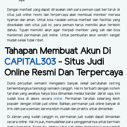
saja.
Dengan manfaat yang dapat dirasakan oleh para pemain saat bertaruh di
situs judi online resmi dan terpercaya akan membuat member merasa
nyaman dan aman. Untuk bisa rasakan semua manfaat dan fasilitas yang
disediakan oleh situs judi ini, para pemain harus memiliki akun terlebih
dahulu. Tujuan memiliki akun agar menjadi member yang sah dan bisa
menikmati permainan judi online. Untuk pembuatan akun sendiri sangat
mudah sekali tidak ribet.
Tahapan Membuat Akun Di
CAPITAL303
- Situs Judi
Online Resmi Dan Terpercaya
Dunia perjudian semakin mengalami banyak sekali perubahan seiring
berkembangnya teknologi semakin canggih. Hal ini terbukti dengan sistem
taruhan yang awalnya hanya bisa dimainkan melalui bandar darat saja, kini
sudah bisa di akses secara
online
. Permainan taruhan sekarang lebih
populer dengan istilah judi online. Bahkan, permainan judi online banyak di
lirik oleh para pemain, karena lebih mudah dan praktis untuk dimainkan.
Di zaman yang sudah canggih ini, permainan judi sudah dapat dimainkan
secara online. Hal ini pun, memudahkan para penggemarnya untuk bermain