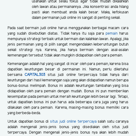
usahakan untuk selalu fokus agar tidak mudah dikalahkan
oleh lawan atau permainannya. Jika konsentrasi anda hilang
pasti akan membuat anda kalah besar. Maka, kefokusan
dalam permainan judi online ini sangat di penting sekali.
Pada saat bermain judi online harus menggunakan berbagai macam cara
yang sudah disebutkan diatas. Tidak hanya itu saja para
pemain
harus
mempunyai strategi terbaik untuk bermain dan kalahkan lawan. Apalagi, jika
jenis permainan yang di pilih sangat mengendalakn keberuntungan butuh
sekali strategi nya. Karena, jika hanya bermain dengan asal-asalan
kemenangan tersebut tidak akan mungkin didapatkan oleh para pemain.
Kemenangan adalah hal yang sangat di incar oleh para pemain, karena bisa
dapatkan keuntungan besar di permainan ini. Namun, perlu diketahui
bersama
CAPITAL303
situs judi online terpercaya tidak hanya dari
keuntungan dari hasil kemenangan saja yang akan didapatkan namun berupa
bonus-bonus melimpah. Bonus ini adalah keuntungan tambahan yang bisa
didapatkan oleh para pemain dengan mudah. Bonus ini pun memberikan
kesempatan pada pemain untuk meraih keuntungan lebih besar lagi. Tetapi,
untuk dapatkan bonus ini pun harus ada beberapa cara juga yang harus
dilakukan oleh para pemain. Karena, masing-masing bonus memiliki cara
yang berbeda-beda.
Untuk dapatkan bonus di
situs judi online terpercaya
salah satu caranya
adalah mengenali jenis-jenis bonus yang disediakan oleh situs judi
terpercaya. Dengan mengenali jenis-jenis bonus nya akan lebih mudah