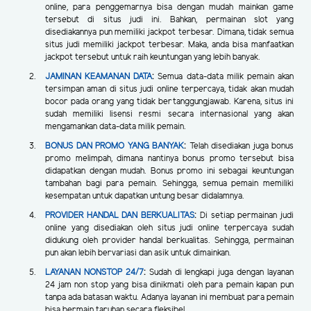
online, para penggemarnya bisa dengan mudah mainkan game
tersebut di situs judi ini. Bahkan, permainan slot yang
disediakannya pun memiliki jackpot terbesar. Dimana, tidak semua
situs judi memiliki jackpot terbesar. Maka, anda bisa manfaatkan
jackpot tersebut untuk raih keuntungan yang lebih banyak.
JAMINAN KEAMANAN DATA
:
Semua data-data milik pemain akan
tersimpan aman di situs judi online terpercaya, tidak akan mudah
bocor pada orang yang tidak bertanggungjawab. Karena, situs ini
sudah memiliki lisensi resmi secara internasional yang akan
mengamankan data-data milik pemain.
BONUS DAN PROMO YANG BANYAK
:
Telah disediakan juga bonus
promo melimpah, dimana nantinya bonus promo tersebut bisa
didapatkan dengan mudah. Bonus promo ini sebagai keuntungan
tambahan bagi para pemain. Sehingga, semua pemain memiliki
kesempatan untuk dapatkan untung besar didalamnya.
PROVIDER HANDAL DAN BERKUALITAS
:
Di setiap permainan judi
online yang disediakan oleh situs judi online terpercaya sudah
didukung oleh provider handal berkualitas. Sehingga, permainan
pun akan lebih bervariasi dan asik untuk dimainkan.
LAYANAN NONSTOP 24/7
:
Sudah di lengkapi juga dengan layanan
24 jam non stop yang bisa dinikmati oleh para pemain kapan pun
tanpa ada batasan waktu. Adanya layanan ini membuat para pemain
bisa bermain taruhan secara fleksibel.