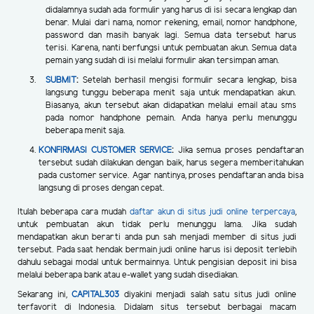
didalamnya sudah ada formulir yang harus di isi secara lengkap dan
benar. Mulai dari nama, nomor rekening, email, nomor handphone,
password dan masih banyak lagi. Semua data tersebut harus
terisi. Karena, nanti berfungsi untuk pembuatan akun. Semua data
pemain yang sudah di isi melalui formulir akan tersimpan aman.
SUBMIT
:
Setelah berhasil mengisi formulir secara lengkap, bisa
langsung tunggu beberapa menit saja untuk mendapatkan akun.
Biasanya, akun tersebut akan didapatkan melalui email atau sms
pada nomor handphone pemain. Anda hanya perlu menunggu
beberapa menit saja.
KONFIRMASI CUSTOMER SERVICE
:
Jika semua proses pendaftaran
tersebut sudah dilakukan dengan baik, harus segera memberitahukan
pada customer service. Agar nantinya, proses pendaftaran anda bisa
langsung di proses dengan cepat.
Itulah beberapa cara mudah
daftar akun di situs judi online terpercaya
,
untuk pembuatan akun tidak perlu menunggu lama. Jika sudah
mendapatkan akun berarti anda pun sah menjadi member di situs judi
tersebut. Pada saat hendak bermain judi online harus isi deposit terlebih
dahulu sebagai modal untuk bermainnya. Untuk pengisian deposit ini bisa
melalui beberapa bank atau e-wallet yang sudah disediakan.
Sekarang ini,
CAPITAL303
diyakini menjadi salah satu situs judi online
terfavorit di Indonesia. Didalam situs tersebut berbagai macam