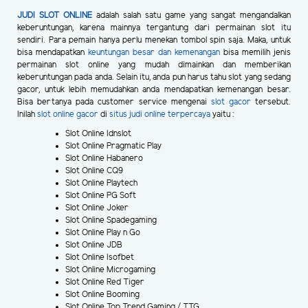
JUDI SLOT ONLINE
adalah salah satu game yang sangat mengandalkan
keberuntungan, karena mainnya tergantung dari permainan slot itu
sendiri. Para pemain hanya perlu menekan tombol spin saja. Maka, untuk
bisa mendapatkan
keuntungan besar dan kemenangan
bisa memilih jenis
permainan slot online yang mudah dimainkan dan memberikan
keberuntungan pada anda. Selain itu, anda pun harus tahu slot yang sedang
gacor, untuk lebih memudahkan anda mendapatkan kemenangan besar.
Bisa bertanya pada customer service mengenai
slot gacor
tersebut.
Inilah
slot online gacor
di
situs judi online terpercaya
yaitu :
Slot Online Idnslot
Slot Online Pragmatic Play
Slot Online Habanero
Slot Online CQ9
Slot Online Playtech
Slot Online PG Soft
Slot Online Joker
Slot Online Spadegaming
Slot Online Play n Go
Slot Online JDB
Slot Online Isofbet
Slot Online Microgaming
Slot Online Red Tiger
Slot Online Booming
Slot Online Top Trend Gaming / TTG