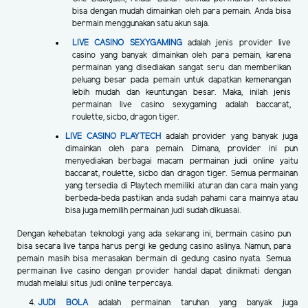
bisa dengan mudah dimainkan oleh para pemain. Anda bisa
bermain menggunakan satu akun saja.
LIVE CASINO SEXYGAMING
adalah jenis provider live
casino yang banyak dimainkan oleh para pemain, karena
permainan yang disediakan sangat seru dan memberikan
peluang besar pada pemain untuk dapatkan kemenangan
lebih mudah dan keuntungan besar. Maka, inilah jenis
permainan live casino sexygaming adalah baccarat,
roulette, sicbo, dragon tiger.
LIVE CASINO PLAYTECH
adalah provider yang banyak juga
dimainkan oleh para pemain. Dimana, provider ini pun
menyediakan berbagai macam permainan judi online yaitu
baccarat, roulette, sicbo dan dragon tiger. Semua permainan
yang tersedia di Playtech memiliki aturan dan cara main yang
berbeda-beda pastikan anda sudah pahami cara mainnya atau
bisa juga memilih permainan judi sudah dikuasai.
Dengan kehebatan teknologi yang ada sekarang ini, bermain casino pun
bisa secara live tanpa harus pergi ke gedung casino aslinya. Namun, para
pemain masih bisa merasakan bermain di gedung casino nyata. Semua
permainan live casino dengan provider handal dapat dinikmati dengan
mudah melalui situs judi online terpercaya.
JUDI BOLA
adalah permainan taruhan yang banyak juga