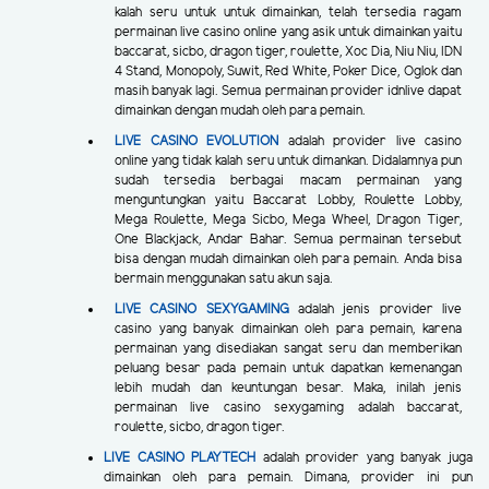
kalah seru untuk untuk dimainkan, telah tersedia ragam
permainan live casino online yang asik untuk dimainkan yaitu
baccarat, sicbo, dragon tiger, roulette, Xoc Dia, Niu Niu, IDN
4 Stand, Monopoly, Suwit, Red White, Poker Dice, Oglok dan
masih banyak lagi. Semua permainan provider idnlive dapat
dimainkan dengan mudah oleh para pemain.
LIVE CASINO EVOLUTION
adalah provider live casino
online yang tidak kalah seru untuk dimankan. Didalamnya pun
sudah tersedia berbagai macam permainan yang
menguntungkan yaitu Baccarat Lobby, Roulette Lobby,
Mega Roulette, Mega Sicbo, Mega Wheel, Dragon Tiger,
One Blackjack, Andar Bahar. Semua permainan tersebut
bisa dengan mudah dimainkan oleh para pemain. Anda bisa
bermain menggunakan satu akun saja.
LIVE CASINO SEXYGAMING
adalah jenis provider live
casino yang banyak dimainkan oleh para pemain, karena
permainan yang disediakan sangat seru dan memberikan
peluang besar pada pemain untuk dapatkan kemenangan
lebih mudah dan keuntungan besar. Maka, inilah jenis
permainan live casino sexygaming adalah baccarat,
roulette, sicbo, dragon tiger.
LIVE CASINO PLAYTECH
adalah provider yang banyak juga
dimainkan oleh para pemain. Dimana, provider ini pun