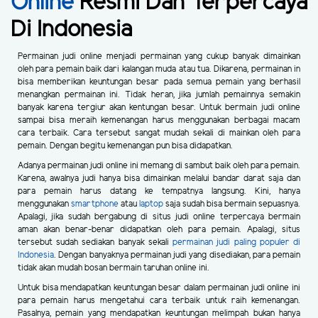
Online
Resmi Dan Terpercaya
Di Indonesia
Permainan judi online menjadi permainan yang cukup banyak dimainkan
oleh para pemain baik dari kalangan muda atau tua. Dikarena, permainan in
bisa memberikan keuntungan besar pada semua pemain yang berhasil
menangkan permainan ini. Tidak heran, jika jumlah pemainnya semakin
banyak karena tergiur akan kentungan besar. Untuk bermain judi online
sampai bisa meraih kemenangan harus menggunakan berbagai macam
cara terbaik. Cara tersebut sangat mudah sekali di mainkan oleh para
pemain. Dengan begitu kemenangan pun bisa didapatkan.
Adanya permainan judi online ini memang di sambut baik oleh para pemain.
Karena, awalnya judi hanya bisa dimainkan melalui bandar darat saja dan
para pemain harus datang ke tempatnya langsung. Kini, hanya
menggunakan
smartphone
atau
laptop
saja sudah bisa bermain sepuasnya.
Apalagi, jika sudah bergabung di situs judi online terpercaya bermain
aman akan benar-benar didapatkan oleh para pemain. Apalagi, situs
tersebut sudah sediakan banyak sekali
permainan judi paling populer di
Indonesia
. Dengan banyaknya permainan judi yang disediakan, para pemain
tidak akan mudah bosan bermain taruhan online ini.
Untuk bisa mendapatkan keuntungan besar dalam permainan judi online ini
para pemain harus mengetahui cara terbaik untuk raih kemenangan.
Pasalnya, pemain yang mendapatkan keuntungan melimpah bukan hanya