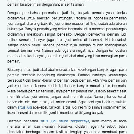
pemain bisa bermain dengan lancar serta aman.
Dengan perubahan permainan judi ini, banyak pemain yang terjun
didalamnya untuk mencari peruntungan. Padahal di Indonesia permainan
judi sangat dilarang baik itu judi online maupun offline, sudah ada aturan
hukumnya. Banyak pemain yang nekad bermain untuk mencari peruntungan
didalamnya meskipun sangat beresiko. Dengan banyaknya pemain judi
online, semakin banyak juga situs judi online di internet. Hal tersebut
sangat bagus sekali, karena pemain bisa dengan mudah mendapatkan
tempat bermainnya. Namun, ada juga sisi negatifnya. Dengan kemudahan
membuat situs, banyak juga situs judi abal-abal yang bisa merugikan para
pemain.
Biasanya, situs judi abal-abal menawarkan keuntungan banyak agar para
pemain tertarik bergabung didalamnya. Padahal nantinya, keuntungan
tersebut tidak benar-benar di berikan pada pemain. Akhirnya, pemain pun
jadi rugi besar karena sudah kehilangan banyak modal untuk bermain.
Maka, semua pemain terkhususnya pemain pemula harus lebih selektif saat
memilih situs judi online, jangan asal memilih saja. Namun, harus kenali
benar ciri-ciri dari situs judi online resmi. Agar nantinya tidak masuk ke
dalam
situs judi
abal-abal. Ciri-ciri situs judi resmi biasanya sudah memiliki
lisensi resmi dan memiliki jumlah member aktif yang banyak.
Bermain bersama
situs judi online terpercaya
, akan membuat anda
merasa aman dan nyaman. Pasalnya, didalam agen tersebut telah
disediakan berbagai macam fasilitas lengkap yang bisa membuat para