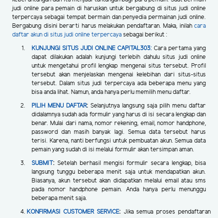
judi online para pemain di haruskan untuk bergabung di situs judi online
terpercaya sebagai tempat bermain dan penyedia permainan judi online.
Bergabung disini berarti harus melakukan pendaftaran. Maka, inilah
cara
daftar akun di situs judi online terpercaya
sebagai berikut :
KUNJUNGI SITUS JUDI ONLINE
CAPITAL303:
Cara pertama yang
dapat dilakukan adalah kunjungi terlebih dahulu situs judi online
untuk mengetahui profil lengkap mengenai situs tersebut. Profil
tersebut akan menjelaskan mengenai kelebihan dari situs-situs
tersebut. Dalam situs judi terpercaya ada beberapa menu yang
bisa anda lihat. Namun, anda hanya perlu memilih menu daftar.
PILIH MENU DAFTAR
:
Selanjutnya langsung saja pilih menu daftar
didalamnya sudah ada formulir yang harus di isi secara lengkap dan
benar. Mulai dari nama, nomor rekening, email, nomor handphone,
password dan masih banyak lagi. Semua data tersebut harus
terisi. Karena, nanti berfungsi untuk pembuatan akun. Semua data
pemain yang sudah di isi melalui formulir akan tersimpan aman.
SUBMIT
:
Setelah berhasil mengisi formulir secara lengkap, bisa
langsung tunggu beberapa menit saja untuk mendapatkan akun.
Biasanya, akun tersebut akan didapatkan melalui email atau sms
pada nomor handphone pemain. Anda hanya perlu menunggu
beberapa menit saja.
KONFIRMASI CUSTOMER SERVICE
:
Jika semua proses pendaftaran