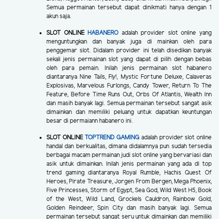
Semua permainan tersebut dapat dinikmati hanya dengan 1
akun saja.
SLOT ONLINE
HABANERO
adalah provider slot online yang
menguntungkan dan banyak juga di mainkan oleh para
penggemar slot. Didalam provider ini telah disedikan banyak
sekali jenis permainan slot yang dapat di pilih dengan bebas
oleh para pemain. Inilah jenis permainan slot habanero
diantaranya Nine Tails, Fly!, Mystic Fortune Deluxe, Calaveras
Explosivas, Marvelous Furlongs, Candy Tower, Return To The
Feature, Before Time Runs Out, Orbs Of Atlantis, Wealth Inn
dan masih banyak lagi. Semua permainan tersebut sangat asik
dimainkan dan memiliki peluang untuk dapatkan keuntungan
besar di permaiann habanero ini.
SLOT ONLINE
TOPTREND GAMING
adalah provider slot online
handal dan berkualitas, dimana didalamnya pun sudah tersedia
berbagai macam permainan judi slot online yang bervariasi dan
asik untuk dimainkan. Inilah jenis permainan yang ada di top
trend gaming diantaranya Royal Rumble, Hachis Quest Of
Heroes, Pirate Treasure, Jorgen From Bergen, Mega Phoenix,
Five Princesses, Storm of Egypt, Sea God, Wild West H5, Book
of the West, Wild Land, Grockels Cauldron, Rainbow Gold,
Golden Reindeer, Spin City dan masih banyak lagi. Semua
permainan tersebut sangat seru untuk dimainkan dan memiliki