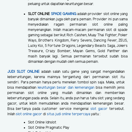
peluang untuk dapatkan keuntungan besar.
SLOT ONLINE
SPADE GAMING
adalah provider slot online yang
banyak dimainkan juga oleh para pemain. Provider ini pun sama
menyediakan ragam permainan slot online paling
menyenangkan. Inilah macam-macam permainan slot di spade
gaming sebagai berikut Rich Caishen, Muay Thai Fighter, Poker
Ways, Brothers Kingdom, Fiery Sevens, Dancing Fever, ZEUS,
Lucky Koi, 5 Fortune Dragons, Legendary Beasts Saga, Jokers
Treasure, Crazy Bomber, Mayan Gems, Gold Panther dan
masih banyak lagi. Semua permainan tersebut sudah bisa
dimainkan dengan mudah oleh semua pemain.
JUDI SLOT ONLINE
adalah salah satu game yang sangat mengandalkan
keberuntungan, karena mainnya tergantung dari permainan slot itu
sendiri. Para pemain hanya perlu menekan tombol spin saja. Maka, untuk
bisa mendapatkan
keuntungan besar dan kemenangan
bisa memilih jenis
permainan slot online yang mudah dimainkan dan memberikan
keberuntungan pada anda. Selain itu, anda pun harus tahu slot yang sedang
gacor, untuk lebih memudahkan anda mendapatkan kemenangan besar.
Bisa bertanya pada customer service mengenai
slot gacor
tersebut.
Inilah
slot online gacor
di
situs judi online terpercaya
yaitu :
Slot Online Idnslot
Slot Online Pragmatic Play