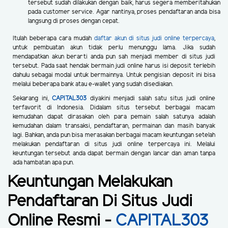
tersebut sudah dilakukan dengan baik, harus segera memberitahukan
pada customer service. Agar nantinya, proses pendaftaran anda bisa
langsung di proses dengan cepat.
Itulah beberapa cara mudah
daftar akun di situs judi online terpercaya
,
untuk pembuatan akun tidak perlu menunggu lama. Jika sudah
mendapatkan akun berarti anda pun sah menjadi member di situs judi
tersebut. Pada saat hendak bermain judi online harus isi deposit terlebih
dahulu sebagai modal untuk bermainnya. Untuk pengisian deposit ini bisa
melalui beberapa bank atau e-wallet yang sudah disediakan.
Sekarang ini,
CAPITAL303
diyakini menjadi salah satu situs judi online
terfavorit di Indonesia. Didalam situs tersebut berbagai macam
kemudahan dapat dirasakan oleh para pemain salah satunya adalah
kemudahan dalam transaksi, pendaftaran, permainan dan masih banyak
lagi. Bahkan, anda pun bisa merasakan berbagai macam keuntungan setelah
melakukan pendaftaran di situs judi online terpercaya ini. Melalui
keuntungan tersebut anda dapat bermain dengan lancar dan aman tanpa
ada hambatan apa pun.
Keuntungan Melakukan
Pendaftaran Di Situs Judi
Online Resmi -
CAPITAL303