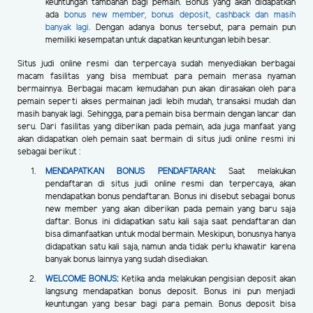
keuntungan tambahan bagi pemain. Bonus yang akan didapatkan
ada
bonus new member, bonus deposit, cashback dan masih
banyak lagi
. Dengan adanya bonus tersebut, para pemain pun
memiliki kesempatan untuk dapatkan keuntungan lebih besar.
Situs judi online resmi dan terpercaya sudah menyediakan berbagai
macam fasilitas yang bisa membuat para pemain merasa nyaman
bermainnya. Berbagai macam kemudahan pun akan dirasakan oleh para
pemain seperti akses permainan jadi lebih mudah, transaksi mudah dan
masih banyak lagi. Sehingga, para pemain bisa bermain dengan lancar dan
seru. Dari fasilitas yang diberikan pada pemain, ada juga manfaat yang
akan didapatkan oleh pemain saat bermain di situs judi online resmi ini
sebagai berikut :
MENDAPATKAN BONUS PENDAFTARAN
:
Saat melakukan
pendaftaran di situs judi online resmi dan terpercaya, akan
mendapatkan bonus pendaftaran. Bonus ini disebut sebagai bonus
new member yang akan diberikan pada pemain yang baru saja
daftar. Bonus ini didapatkan satu kali saja saat pendaftaran dan
bisa dimanfaatkan untuk modal bermain. Meskipun, bonusnya hanya
didapatkan satu kali saja, namun anda tidak perlu khawatir karena
banyak bonus lainnya yang sudah disediakan.
WELCOME BONUS
:
Ketika anda melakukan pengisian deposit akan
langsung mendapatkan bonus deposit. Bonus ini pun menjadi
keuntungan yang besar bagi para pemain. Bonus deposit bisa