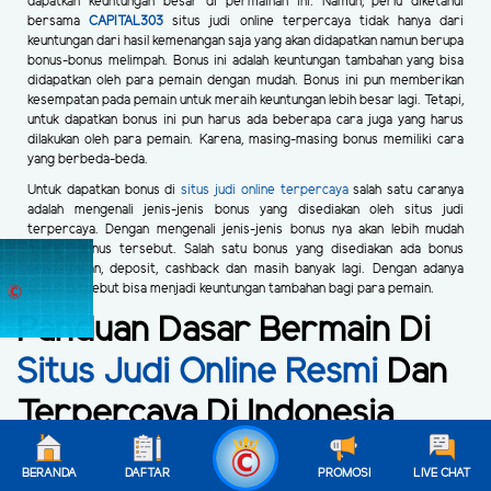
dapatkan keuntungan besar di permainan ini. Namun, perlu diketahui
bersama
CAPITAL303
situs judi online terpercaya tidak hanya dari
keuntungan dari hasil kemenangan saja yang akan didapatkan namun berupa
bonus-bonus melimpah. Bonus ini adalah keuntungan tambahan yang bisa
didapatkan oleh para pemain dengan mudah. Bonus ini pun memberikan
kesempatan pada pemain untuk meraih keuntungan lebih besar lagi. Tetapi,
untuk dapatkan bonus ini pun harus ada beberapa cara juga yang harus
dilakukan oleh para pemain. Karena, masing-masing bonus memiliki cara
yang berbeda-beda.
Untuk dapatkan bonus di
situs judi online terpercaya
salah satu caranya
adalah mengenali jenis-jenis bonus yang disediakan oleh situs judi
terpercaya. Dengan mengenali jenis-jenis bonus nya akan lebih mudah
meraih bonus tersebut. Salah satu bonus yang disediakan ada bonus
pendaftaran, deposit, cashback dan masih banyak lagi. Dengan adanya
bonus tersebut bisa menjadi keuntungan tambahan bagi para pemain.
Panduan Dasar Bermain Di
Situs Judi Online Resmi
Dan
Terpercaya Di Indonesia
Judi online menjadi permainan yang sangat ramai dibicarakan sekarang ini.
BERANDA
DAFTAR
PROMOSI
LIVE CHAT
Pada umumnya bisa mendapatkan keuntungan dari permainan tersebut.