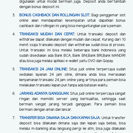
digunakan untuk modal bermain juga. Deposit anda bertambah
dengan bonus deposit ini.
BONUS CASHBACK DAN ROLLINGAN SLOT
:
Bagi penggemar slot
online akan mendapatkan kesempatan untuk dapatkan bonus
cashback dan rollingan ini yang bisa menguntungkan para pemain.
TRANSAKSI MUDAH DAN CEPAT
:
Untuk transaksi deposit dan
withdraw dapat dilakukan dengan mudah dan cepat. Kurang dari 10
menit ssaja transaksi deposit dan withdraw sudah bisa di proses.
Untuk transaksi ini bisa melalui beberapa bank Indonesia yang
sudah disediakan ada Bank BCA, Bank BNI,Bank BRI,Bank MANDIRI
atau bisa juga melalui aplikasi e-wallet yaitu OVO dan Gopay.
TRANSAKSI 24 JAM ONLINE
:
Situs judi online terpercaya sudah
sediakan layanan 24 jam oline, dimana anda bisa merasakan
kenyamanan transaksi 24 jam online yang artinya para pemain bisa
melakukan transaksi kapan pun tanpa ada batasan waktu.
JARANG ADANYA GANGGUAN
:
Situs judi online terpercaya sangat
ringan dan memiliki server yang berkualitas, sehingga saat
bermain sangat jarang terjadi gangguan. Para pemain bisa
bermain dengan aman dan lancar.
TRANSFER BISA DIMANA SAJA DAN KAPAN SAJA
:
Untuk transfer
deposit bisa dilakukan dimana saja dan kapan saja bebas, bisa
melalui m-banking atau langsung pergi ke atm, bisa juga dilakukan