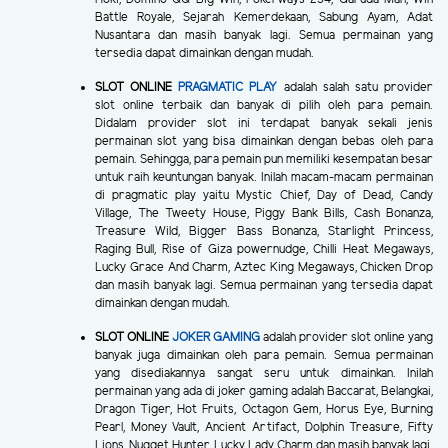
Battle Royale, Sejarah Kemerdekaan, Sabung Ayam, Adat
Nusantara dan masih banyak lagi. Semua permainan yang
tersedia dapat dimainkan dengan mudah.
SLOT ONLINE
PRAGMATIC PLAY
adalah salah satu provider
slot online terbaik dan banyak di pilih oleh para pemain.
Didalam provider slot ini terdapat banyak sekali jenis
permainan slot yang bisa dimainkan dengan bebas oleh para
pemain. Sehingga, para pemain pun memiliki kesempatan besar
untuk raih keuntungan banyak. Inilah macam-macam permainan
di pragmatic play yaitu Mystic Chief, Day of Dead, Candy
Village, The Tweety House, Piggy Bank Bills, Cash Bonanza,
Treasure Wild, Bigger Bass Bonanza, Starlight Princess,
Raging Bull, Rise of Giza powernudge, Chilli Heat Megaways,
Lucky Grace And Charm, Aztec King Megaways, Chicken Drop
dan masih banyak lagi. Semua permainan yang tersedia dapat
dimainkan dengan mudah.
SLOT ONLINE
JOKER GAMING
adalah provider slot online yang
banyak juga dimainkan oleh para pemain. Semua permainan
yang disediakannya sangat seru untuk dimainkan. Inilah
permainan yang ada di joker gaming adalah Baccarat, Belangkai,
Dragon Tiger, Hot Fruits, Octagon Gem, Horus Eye, Burning
Pearl, Money Vault, Ancient Artifact, Dolphin Treasure, Fifty
Lions, Nugget Hunter, Lucky Lady Charm dan masih banyak lagi.