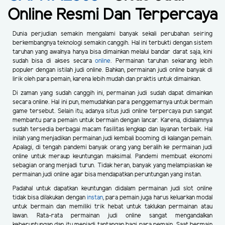
Online Resmi Dan Terpercaya
Dunia perjudian semakin mengalami banyak sekali perubahan seiring
berkembangnya teknologi semakin canggih. Hal ini terbukti dengan sistem
taruhan yang awalnya hanya bisa dimainkan melalui bandar darat saja, kini
sudah bisa di akses secara
online
. Permainan taruhan sekarang lebih
populer dengan istilah judi online. Bahkan, permainan judi online banyak di
lirik oleh para pemain, karena lebih mudah dan praktis untuk dimainkan.
Di zaman yang sudah canggih ini, permainan judi sudah dapat dimainkan
secara online. Hal ini pun, memudahkan para penggemarnya untuk bermain
game tersebut. Selain itu, adanya situs judi online terpercaya pun sangat
membantu para pemain untuk bermain dengan lancar. Karena, didalamnya
sudah tersedia berbagai macam fasilitas lengkap dan layanan terbaik. Hal
inilah yang menjadikan permainan judi kembali booming di kalangan pemain.
Apalagi, di tengah pandemi banyak orang yang beralih ke permainan judi
online untuk meraup keuntungan maksimal. Pandemi membuat ekonomi
sebagian orang menjadi turun. Tidak heran, banyak yang melampiaskan ke
permainan judi online agar bisa mendapatkan peruntungan yang instan.
Padahal untuk dapatkan keuntungan didalam permainan judi slot online
tidak bisa dilakukan dengan
instan
, para pemain juga harus keluarkan modal
untuk bermain dan memiliki trik hebat untuk taklukan permainan atau
lawan. Rata-rata permainan judi online sangat mengandalkan
keberuntungan dan itu menjadi tantangan bagi para pemain. Saat bermain