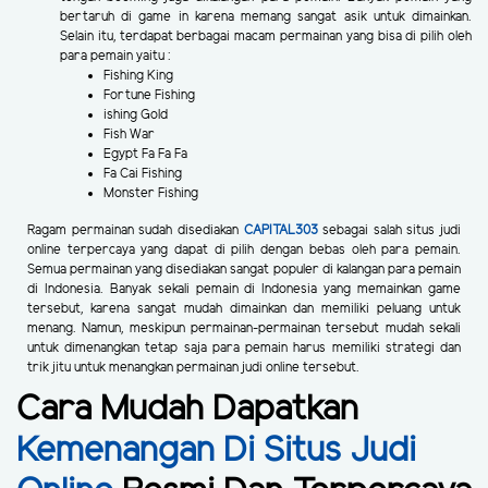
bertaruh di game in karena memang sangat asik untuk dimainkan.
Selain itu, terdapat berbagai macam permainan yang bisa di pilih oleh
para pemain yaitu :
Fishing King
Fortune Fishing
ishing Gold
Fish War
Egypt Fa Fa Fa
Fa Cai Fishing
Monster Fishing
Ragam permainan sudah disediakan
CAPITAL303
sebagai salah situs judi
online terpercaya yang dapat di pilih dengan bebas oleh para pemain.
Semua permainan yang disediakan sangat populer di kalangan para pemain
di Indonesia. Banyak sekali pemain di Indonesia yang memainkan game
tersebut, karena sangat mudah dimainkan dan memiliki peluang untuk
menang. Namun, meskipun permainan-permainan tersebut mudah sekali
untuk dimenangkan tetap saja para pemain harus memiliki strategi dan
trik jitu untuk menangkan permainan judi online tersebut.
Cara Mudah Dapatkan
Kemenangan Di Situs Judi