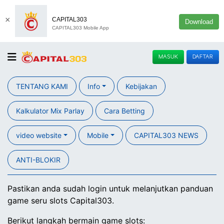
×
CAPITAL303
Download
CAPITAL303 Mobile App
MASUK
DAFTAR
TENTANG KAMI
Info
Kebijakan
Kalkulator Mix Parlay
Cara Betting
video website
Mobile
CAPITAL303 NEWS
ANTI-BLOKIR
Pastikan anda sudah login untuk melanjutkan panduan
game seru slots Capital303.
Berikut langkah bermain game slots: