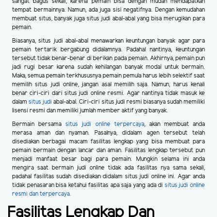
sangat bagus sekali, karena pemain bisa dengan mudah mendapatkan
tempat bermainnya. Namun, ada juga sisi negatifnya. Dengan kemudahan
membuat situs, banyak juga situs judi abal-abal yang bisa merugikan para
pemain.
Biasanya, situs judi abal-abal menawarkan keuntungan banyak agar para
pemain tertarik bergabung didalamnya. Padahal nantinya, keuntungan
tersebut tidak benar-benar di berikan pada pemain. Akhirnya, pemain pun
jadi rugi besar karena sudah kehilangan banyak modal untuk bermain.
Maka, semua pemain terkhususnya pemain pemula harus lebih selektif saat
memilih situs judi online, jangan asal memilih saja. Namun, harus kenali
benar ciri-ciri dari situs judi online resmi. Agar nantinya tidak masuk ke
dalam
situs judi
abal-abal. Ciri-ciri situs judi resmi biasanya sudah memiliki
lisensi resmi dan memiliki jumlah member aktif yang banyak.
Bermain bersama
situs judi online terpercaya
, akan membuat anda
merasa aman dan nyaman. Pasalnya, didalam agen tersebut telah
disediakan berbagai macam fasilitas lengkap yang bisa membuat para
pemain bermain dengan lancar dan aman. Fasilitas lengkap tersebut pun
menjadi manfaat besar bagi para pemain. Mungkin selama ini anda
mengira saat bermain judi online tidak ada fasilitas nya sama sekali,
padahal fasilitas sudah disediakan didalam situs judi online ini. Agar anda
tidak penasaran bisa ketahui fasilitas apa saja yang ada di
situs judi online
resmi dan terpercaya.
Fasilitas Lengkap Dan