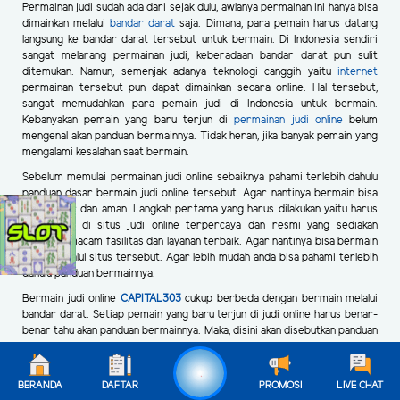
Permainan judi sudah ada dari sejak dulu, awlanya permainan ini hanya bisa
dimainkan melalui
bandar darat
saja. Dimana, para pemain harus datang
langsung ke bandar darat tersebut untuk bermain. Di Indonesia sendiri
sangat melarang permainan judi, keberadaan bandar darat pun sulit
ditemukan. Namun, semenjak adanya teknologi canggih yaitu
internet
permainan tersebut pun dapat dimainkan secara online. Hal tersebut,
sangat memudahkan para pemain judi di Indonesia untuk bermain.
Kebanyakan pemain yang baru terjun di
permainan judi online
belum
mengenal akan panduan bermainnya. Tidak heran, jika banyak pemain yang
mengalami kesalahan saat bermain.
Sebelum memulai permainan judi online sebaiknya pahami terlebih dahulu
panduan dasar bermain judi online tersebut. Agar nantinya bermain bisa
lebih lancar dan aman. Langkah pertama yang harus dilakukan yaitu harus
bergabung di situs judi online terpercaya dan resmi yang sediakan
berbagai macam fasilitas dan layanan terbaik. Agar nantinya bisa bermain
lancar melalui situs tersebut. Agar lebih mudah anda bisa pahami terlebih
dahulu panduan bermainnya.
Bermain judi online
CAPITAL303
cukup berbeda dengan bermain melalui
bandar darat. Setiap pemain yang baru terjun di judi online harus benar-
benar tahu akan panduan bermainnya. Maka, disini akan disebutkan panduan
bermain di situs judi online terpercaya sebagai berikut :
MELAKUKAN REGISTRASI
:
Seperti yang sudah disebutkan
BERANDA
DAFTAR
PROMOSI
LIVE CHAT
sebelumnya, para pemain harus bergabung terlebih dahulu di situs