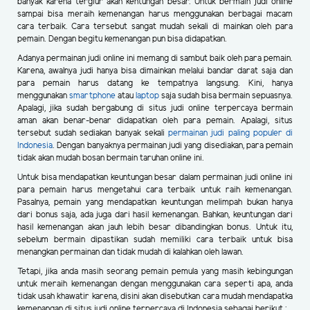
banyak karena tergiur akan kentungan besar. Untuk bermain judi online
sampai bisa meraih kemenangan harus menggunakan berbagai macam
cara terbaik. Cara tersebut sangat mudah sekali di mainkan oleh para
pemain. Dengan begitu kemenangan pun bisa didapatkan.
Adanya permainan judi online ini memang di sambut baik oleh para pemain.
Karena, awalnya judi hanya bisa dimainkan melalui bandar darat saja dan
para pemain harus datang ke tempatnya langsung. Kini, hanya
menggunakan
smartphone
atau
laptop
saja sudah bisa bermain sepuasnya.
Apalagi, jika sudah bergabung di situs judi online terpercaya bermain
aman akan benar-benar didapatkan oleh para pemain. Apalagi, situs
tersebut sudah sediakan banyak sekali
permainan judi paling populer di
Indonesia
. Dengan banyaknya permainan judi yang disediakan, para pemain
tidak akan mudah bosan bermain taruhan online ini.
Untuk bisa mendapatkan keuntungan besar dalam permainan judi online ini
para pemain harus mengetahui cara terbaik untuk raih kemenangan.
Pasalnya, pemain yang mendapatkan keuntungan melimpah bukan hanya
dari bonus saja, ada juga dari hasil kemenangan. Bahkan, keuntungan dari
hasil kemenangan akan jauh lebih besar dibandingkan bonus. Untuk itu,
sebelum bermain dipastikan sudah memiliki cara terbaik untuk bisa
menangkan permainan dan tidak mudah di kalahkan oleh lawan.
Tetapi, jika anda masih seorang pemain pemula yang masih kebingungan
untuk meraih kemenangan dengan menggunakan cara seperti apa, anda
tidak usah khawatir karena, disini akan disebutkan cara mudah mendapatka
kemenangan di situs judi online terpercaya di Indonesia sebagai berikut :