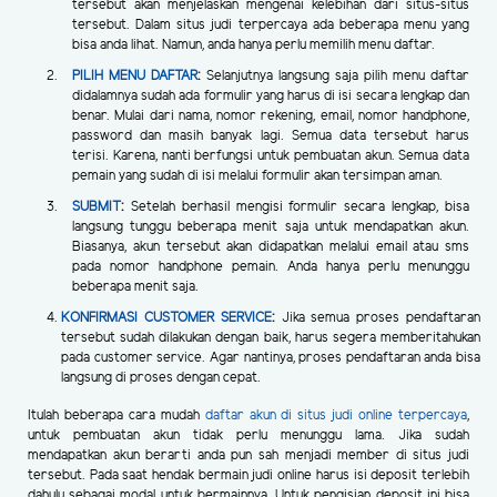
tersebut akan menjelaskan mengenai kelebihan dari situs-situs
tersebut. Dalam situs judi terpercaya ada beberapa menu yang
bisa anda lihat. Namun, anda hanya perlu memilih menu daftar.
PILIH MENU DAFTAR
:
Selanjutnya langsung saja pilih menu daftar
didalamnya sudah ada formulir yang harus di isi secara lengkap dan
benar. Mulai dari nama, nomor rekening, email, nomor handphone,
password dan masih banyak lagi. Semua data tersebut harus
terisi. Karena, nanti berfungsi untuk pembuatan akun. Semua data
pemain yang sudah di isi melalui formulir akan tersimpan aman.
SUBMIT
:
Setelah berhasil mengisi formulir secara lengkap, bisa
langsung tunggu beberapa menit saja untuk mendapatkan akun.
Biasanya, akun tersebut akan didapatkan melalui email atau sms
pada nomor handphone pemain. Anda hanya perlu menunggu
beberapa menit saja.
KONFIRMASI CUSTOMER SERVICE
:
Jika semua proses pendaftaran
tersebut sudah dilakukan dengan baik, harus segera memberitahukan
pada customer service. Agar nantinya, proses pendaftaran anda bisa
langsung di proses dengan cepat.
Itulah beberapa cara mudah
daftar akun di situs judi online terpercaya
,
untuk pembuatan akun tidak perlu menunggu lama. Jika sudah
mendapatkan akun berarti anda pun sah menjadi member di situs judi
tersebut. Pada saat hendak bermain judi online harus isi deposit terlebih
dahulu sebagai modal untuk bermainnya. Untuk pengisian deposit ini bisa