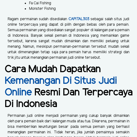
Fa Cai Fishing
Monster Fishing
Ragam permainan sudah disediakan
CAPITAL303
sebagai salah situs judi
online terpercaya yang dapat di pilih dengan bebas oleh para pemain.
Semua permainan yang disediakan sangat populer di kalangan para pemain
di Indonesia. Banyak sekali pemain di Indonesia yang memainkan game
tersebut, karena sangat mudah dimainkan dan memiliki peluang untuk
menang. Namun, meskipun permainan-permainan tersebut mudah sekali
untuk dimenangkan tetap saja para pemain harus memiliki strategi dan
trik jitu untuk menangkan permainan judi online tersebut.
Cara Mudah Dapatkan
Kemenangan Di Situs Judi
Online
Resmi Dan Terpercaya
Di Indonesia
Permainan judi online menjadi permainan yang cukup banyak dimainkan
oleh para pemain baik dari kalangan muda atau tua. Dikarena, permainan in
bisa memberikan keuntungan besar pada semua pemain yang berhasil
menangkan permainan ini. Tidak heran, jika jumlah pemainnya semakin