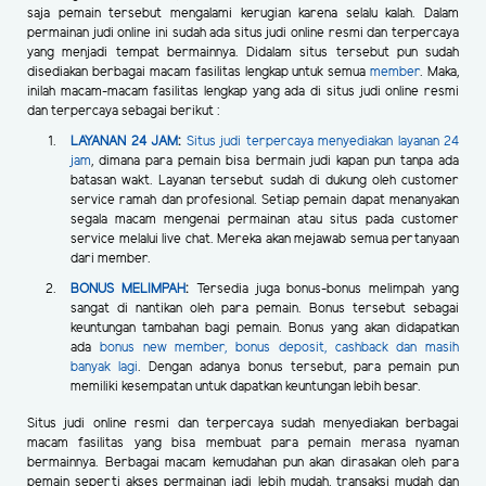
saja pemain tersebut mengalami kerugian karena selalu kalah. Dalam
permainan judi online ini sudah ada situs judi online resmi dan terpercaya
yang menjadi tempat bermainnya. Didalam situs tersebut pun sudah
disediakan berbagai macam fasilitas lengkap untuk semua
member
. Maka,
inilah macam-macam fasilitas lengkap yang ada di situs judi online resmi
dan terpercaya sebagai berikut :
LAYANAN 24 JAM
:
Situs judi terpercaya menyediakan layanan 24
jam
, dimana para pemain bisa bermain judi kapan pun tanpa ada
batasan wakt. Layanan tersebut sudah di dukung oleh customer
service ramah dan profesional. Setiap pemain dapat menanyakan
segala macam mengenai permainan atau situs pada customer
service melalui live chat. Mereka akan mejawab semua pertanyaan
dari member.
BONUS MELIMPAH
:
Tersedia juga bonus-bonus melimpah yang
sangat di nantikan oleh para pemain. Bonus tersebut sebagai
keuntungan tambahan bagi pemain. Bonus yang akan didapatkan
ada
bonus new member, bonus deposit, cashback dan masih
banyak lagi
. Dengan adanya bonus tersebut, para pemain pun
memiliki kesempatan untuk dapatkan keuntungan lebih besar.
Situs judi online resmi dan terpercaya sudah menyediakan berbagai
macam fasilitas yang bisa membuat para pemain merasa nyaman
bermainnya. Berbagai macam kemudahan pun akan dirasakan oleh para
pemain seperti akses permainan jadi lebih mudah, transaksi mudah dan