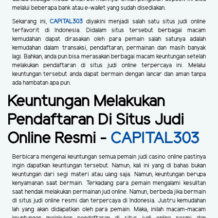
melalui beberapa bank atau e-wallet yang sudah disediakan.
Sekarang ini,
CAPITAL303
diyakini menjadi salah satu situs judi online
terfavorit di Indonesia. Didalam situs tersebut berbagai macam
kemudahan dapat dirasakan oleh para pemain salah satunya adalah
kemudahan dalam transaksi, pendaftaran, permainan dan masih banyak
lagi. Bahkan, anda pun bisa merasakan berbagai macam keuntungan setelah
melakukan pendaftaran di situs judi online terpercaya ini. Melalui
keuntungan tersebut anda dapat bermain dengan lancar dan aman tanpa
ada hambatan apa pun.
Keuntungan Melakukan
Pendaftaran Di Situs Judi
Online Resmi -
CAPITAL303
Berbicara mengenai keuntungan semua pemain judi casino online pastinya
ingin dapatkan keuntungan tersebut. Namun, kali ini yang di bahas bukan
keuntungan dari segi materi atau uang saja. Namun, keuntungan berupa
kenyamanan saat bermain. Terkadang para pemain mengalami kesulitan
saat hendak melakukan permainan jud online. Namun, berbeda jika bermain
di situs judi online resmi dan terpercaya di Indonesia. Justru kemudahan
lah yang akan didapatkan oleh para pemain. Maka, inilah macam-macam