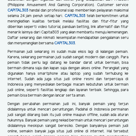
(Philippine Amusement And Gaming Corporation). Customer service
CAPITAL303
handal dan profesional siap memberikan pelayanan maksimal
selama 24 jam penuh setiap hari.
CAPITAL303
telah berkomitmen untuk
meningkatkan kualitas terbaik melalui fasilitas dan fitur-fitur yang
diberikan seperti video tutorial, panduan betting, link alternatif dan fitur
menarik lainnya dari Capital303 yang akan membantu menuju kemenangan.
Daftar sekarang dan nikmati kesempatan mendapatkan pengalaman seru
dan menyenangkan bersama
CAPITAL303
.
Permainan judi sekarang ini sudah mulai eksis lagi di kalangan pemain.
Karena, sekarang permainan judi sudah sangat modern dan canggih. Para
pemain tidak perlu lagi datang ke bandar darat untuk bermain, bisa
bermain dimana saja dan kapan saja dengan akses online. Perangkat yang
digunakan hanya smartphone atau laptop yang sudah terhubung ke
internet. Sudah ada juga situs judi online resmi dan terpercaya di
Indonesia yang menyediakan berbagai macam kebutuhan untuk bermain
judi online, seperti fasilitas lengkap dan layanan terbaik. Sehingga, para
pemain bisa bermain dengan lancar serta aman.
Dengan perubahan permainan judi ini, banyak pemain yang terjun
didalamnya untuk mencari peruntungan. Padahal di Indonesia permainan
judi sangat dilarang baik itu judi online maupun offline, sudah ada aturan
hukumnya. Banyak pemain yang nekad bermain untuk mencari peruntungan
didalamnya meskipun sangat beresiko. Dengan banyaknya pemain judi
online, semakin banyak juga situs judi online di internet. Hal tersebut