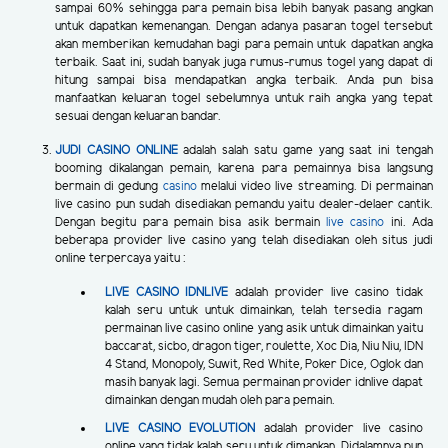
sampai 60% sehingga para pemain bisa lebih banyak pasang angkan
untuk dapatkan kemenangan. Dengan adanya pasaran togel tersebut
akan memberikan kemudahan bagi para pemain untuk dapatkan angka
terbaik. Saat ini, sudah banyak juga rumus-rumus togel yang dapat di
hitung sampai bisa mendapatkan angka terbaik. Anda pun bisa
manfaatkan keluaran togel sebelumnya untuk raih angka yang tepat
sesuai dengan keluaran bandar.
JUDI CASINO ONLINE
adalah salah satu game yang saat ini tengah
booming dikalangan pemain, karena para pemainnya bisa langsung
bermain di gedung
casino
melalui video live streaming. Di permainan
live casino pun sudah disediakan pemandu yaitu dealer-delaer cantik.
Dengan begitu para pemain bisa asik bermain
live casino
ini. Ada
beberapa provider live casino yang telah disediakan oleh situs judi
online terpercaya yaitu :
LIVE CASINO IDNLIVE
adalah provider live casino tidak
kalah seru untuk untuk dimainkan, telah tersedia ragam
permainan live casino online yang asik untuk dimainkan yaitu
baccarat, sicbo, dragon tiger, roulette, Xoc Dia, Niu Niu, IDN
4 Stand, Monopoly, Suwit, Red White, Poker Dice, Oglok dan
masih banyak lagi. Semua permainan provider idnlive dapat
dimainkan dengan mudah oleh para pemain.
LIVE CASINO EVOLUTION
adalah provider live casino
online yang tidak kalah seru untuk dimankan. Didalamnya pun