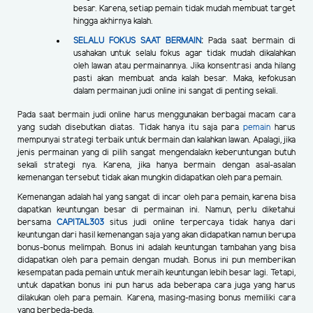
besar. Karena, setiap pemain tidak mudah membuat target
hingga akhirnya kalah.
SELALU FOKUS SAAT BERMAIN
:
Pada saat bermain di
usahakan untuk selalu fokus agar tidak mudah dikalahkan
oleh lawan atau permainannya. Jika konsentrasi anda hilang
pasti akan membuat anda kalah besar. Maka, kefokusan
dalam permainan judi online ini sangat di penting sekali.
Pada saat bermain judi online harus menggunakan berbagai macam cara
yang sudah disebutkan diatas. Tidak hanya itu saja para
pemain
harus
mempunyai strategi terbaik untuk bermain dan kalahkan lawan. Apalagi, jika
jenis permainan yang di pilih sangat mengendalakn keberuntungan butuh
sekali strategi nya. Karena, jika hanya bermain dengan asal-asalan
kemenangan tersebut tidak akan mungkin didapatkan oleh para pemain.
Kemenangan adalah hal yang sangat di incar oleh para pemain, karena bisa
dapatkan keuntungan besar di permainan ini. Namun, perlu diketahui
bersama
CAPITAL303
situs judi online terpercaya tidak hanya dari
keuntungan dari hasil kemenangan saja yang akan didapatkan namun berupa
bonus-bonus melimpah. Bonus ini adalah keuntungan tambahan yang bisa
didapatkan oleh para pemain dengan mudah. Bonus ini pun memberikan
kesempatan pada pemain untuk meraih keuntungan lebih besar lagi. Tetapi,
untuk dapatkan bonus ini pun harus ada beberapa cara juga yang harus
dilakukan oleh para pemain. Karena, masing-masing bonus memiliki cara
yang berbeda-beda.