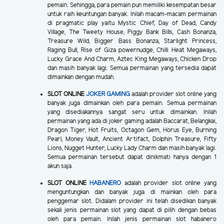
pemain. Sehingga, para pemain pun memiliki kesempatan besar
untuk raih keuntungan banyak. Inilah macam-macam permainan
di pragmatic play yaitu Mystic Chief, Day of Dead, Candy
Village, The Tweety House, Piggy Bank Bills, Cash Bonanza,
Treasure Wild, Bigger Bass Bonanza, Starlight Princess,
Raging Bull, Rise of Giza powernudge, Chilli Heat Megaways,
Lucky Grace And Charm, Aztec King Megaways, Chicken Drop
dan masih banyak lagi. Semua permainan yang tersedia dapat
dimainkan dengan mudah.
SLOT ONLINE
JOKER GAMING
adalah provider slot online yang
banyak juga dimainkan oleh para pemain. Semua permainan
yang disediakannya sangat seru untuk dimainkan. Inilah
permainan yang ada di joker gaming adalah Baccarat, Belangkai,
Dragon Tiger, Hot Fruits, Octagon Gem, Horus Eye, Burning
Pearl, Money Vault, Ancient Artifact, Dolphin Treasure, Fifty
Lions, Nugget Hunter, Lucky Lady Charm dan masih banyak lagi.
Semua permainan tersebut dapat dinikmati hanya dengan 1
akun saja.
SLOT ONLINE
HABANERO
adalah provider slot online yang
menguntungkan dan banyak juga di mainkan oleh para
penggemar slot. Didalam provider ini telah disedikan banyak
sekali jenis permainan slot yang dapat di pilih dengan bebas
oleh para pemain. Inilah jenis permainan slot habanero