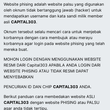
Website phising adalah website palsu yang digunakan
oleh oknum tidak bertanggung jawab (hacker) untuk
mendapatkan username dan kata sandi milik member
asli
CAPITAL303
.
Oknum tersebut selalu mencari cara untuk menjebak
korbannya dengan cara membujuk atau merayu
korbannya agar login pada website phising yang telah
mereka buat.
MOHON LOGIN DENGAN MENGGUNAKAN WEBSITE
RESMI DARI Capital303 APABILA ANDA LOGIN DARI
WEBSITE PHISING ATAU TIDAK RESMI DAPAT
MENYEBABKAN
PENCURIAN ID DAN CHIP
CAPITAL303
ANDA.
Berikut panduan cara membedakan website ASLI
CAPITAL303
dengan website PHISING atau PALSU
agar anda tidak tertipu.