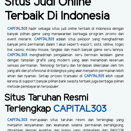
Situs Judi Online
Terbaik Di Indonesia
CAPITAL303
hadir sebagai situs judi online terbaik di Indonesia dengan
banyak pilihan game yang menawarkan berbagai program promo dan
event menarik.
CAPITAL303
adalah situs pelopor yang menghadirkan
banyak jenis permainan dalam 1 akun seperti esport, slots, idnlive, togel,
live casino, mickey mouse, tangkas dan masih banyak game seru lainnya.
CAPITAL303
menghadirkan pengalaman seru bermain kedalam game
dengan tampilan grafik yang modern yang akan menambah keseruan
sensasi permainan. Teknologi terbaru dan terdepan dikerjakan oleh tim
yang ahli dan profesional di bidangnya yang akan menjamin permainan lebih
aman dan nyaman. Setiap proses transaksi di
CAPITAL303
lebih cepat
karena di support banyak pilihan bank swasta terbaik juga berbagai pilihan
metode pembayaran terpopuler.
Situs Taruhan Resmi
Terlengkap
CAPITAL303
CAPITAL303
merupakan situs taruhan resmi dan terlengkap yang
menjamin kenyamanan dan keamanan selama permainan berlangsung,
dibuktikan dengan legalitas dan lisensi yang didapatkan dari PAGCOR