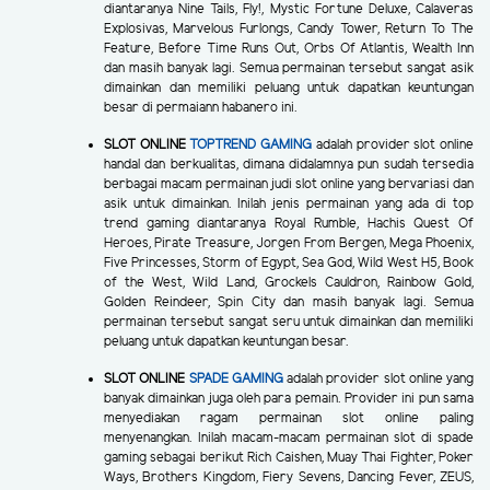
diantaranya Nine Tails, Fly!, Mystic Fortune Deluxe, Calaveras
Explosivas, Marvelous Furlongs, Candy Tower, Return To The
Feature, Before Time Runs Out, Orbs Of Atlantis, Wealth Inn
dan masih banyak lagi. Semua permainan tersebut sangat asik
dimainkan dan memiliki peluang untuk dapatkan keuntungan
besar di permaiann habanero ini.
SLOT ONLINE
TOPTREND GAMING
adalah provider slot online
handal dan berkualitas, dimana didalamnya pun sudah tersedia
berbagai macam permainan judi slot online yang bervariasi dan
asik untuk dimainkan. Inilah jenis permainan yang ada di top
trend gaming diantaranya Royal Rumble, Hachis Quest Of
Heroes, Pirate Treasure, Jorgen From Bergen, Mega Phoenix,
Five Princesses, Storm of Egypt, Sea God, Wild West H5, Book
of the West, Wild Land, Grockels Cauldron, Rainbow Gold,
Golden Reindeer, Spin City dan masih banyak lagi. Semua
permainan tersebut sangat seru untuk dimainkan dan memiliki
peluang untuk dapatkan keuntungan besar.
SLOT ONLINE
SPADE GAMING
adalah provider slot online yang
banyak dimainkan juga oleh para pemain. Provider ini pun sama
menyediakan ragam permainan slot online paling
menyenangkan. Inilah macam-macam permainan slot di spade
gaming sebagai berikut Rich Caishen, Muay Thai Fighter, Poker
Ways, Brothers Kingdom, Fiery Sevens, Dancing Fever, ZEUS,