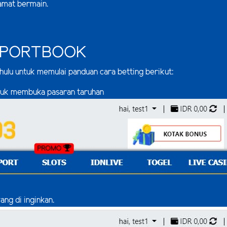
lamat bermain.
SPORTBOOK
ahulu untuk memulai panduan cara betting berikut:
tuk membuka pasaran taruhan
ang di inginkan.